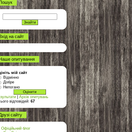
Пошук
Вхід на сайт
Наше опитування
ініть мій сайт
Відмінно
Добре
Непогано
зультати
|
Архів опитувань
ього відповідей:
67
Друзі сайту
Офіційьний блог