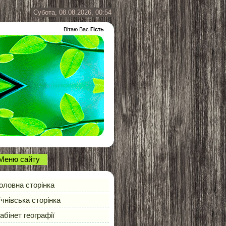
Субота, 08.08.2026, 00:54
Вітаю Вас
Гість
Меню сайту
оловна сторінка
чнівська сторінка
абінет географії