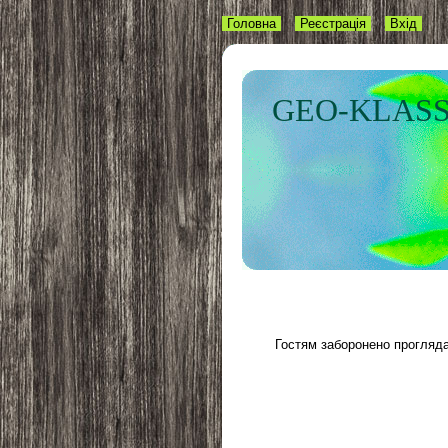
Головна
Реєстрація
Вхід
GEO-KLASS
Гостям заборонено проглядат