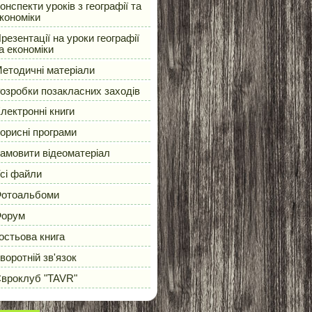
онспекти уроків з географії та
кономіки
резентації на уроки географії
а економіки
етодичні матеріали
озробки позакласних заходів
лектронні книги
орисні програми
амовити відеоматеріал
сі файли
отоальбоми
орум
остьова книга
воротній зв'язок
вроклуб "TAVR"