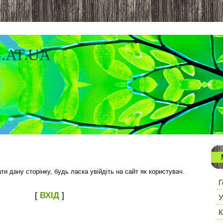
.AT.UA
и дану сторінку, будь ласка увійдіть на сайт як користувач.
Г
[
ВХІД
]
У
К