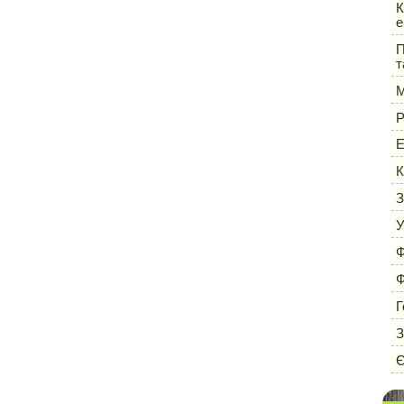
К
е
П
т
М
Р
Е
К
З
У
Ф
Ф
Г
З
Є