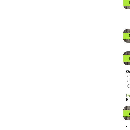
Оц
Ре
Вс