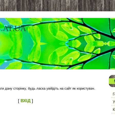
.AT.UA
и дану сторінку, будь ласка увійдіть на сайт як користувач.
Г
[
ВХІД
]
У
К