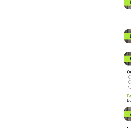
Оц
Ре
Вс