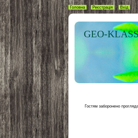
Головна
Реєстрація
Вхід
GEO-KLASS
Гостям заборонено проглядат