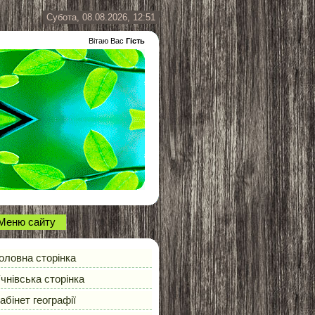
Субота, 08.08.2026, 12:51
Вітаю Вас
Гість
Меню сайту
оловна сторінка
чнівська сторінка
абінет географії