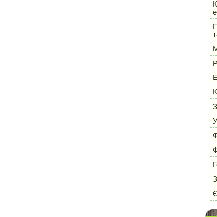
К
е
П
т
М
Р
Е
К
З
У
Ф
Ф
Г
З
Є