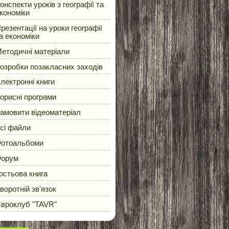
онспекти уроків з географії та
кономіки
резентації на уроки географії
а економіки
етодичні матеріали
озробки позакласних заходів
лектронні книги
орисні програми
амовити відеоматеріал
сі файли
отоальбоми
орум
остьова книга
воротній зв'язок
вроклуб "TAVR"