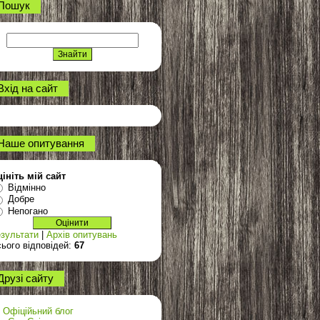
Пошук
Вхід на сайт
Наше опитування
ініть мій сайт
Відмінно
Добре
Непогано
зультати
|
Архів опитувань
ього відповідей:
67
Друзі сайту
Офіційьний блог